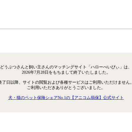
どうぶつさんと飼い主さんのマッチングサイト「ハローべいびぃ」は、
2026年7月28日をもちまして終了いたしました。
終了日以降、サイトの閲覧および各種サービスはご利用いただけません
ご利用いただきありがとうございました。
犬・猫のペット保険シェアNo.1の【アニコム損保】公式サイト