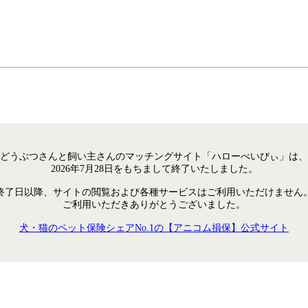
どうぶつさんと飼い主さんのマッチングサイト「ハローべいびぃ」は、
2026年7月28日をもちまして終了いたしました。
終了日以降、サイトの閲覧および各種サービスはご利用いただけません
ご利用いただきありがとうございました。
犬・猫のペット保険シェアNo.1の【アニコム損保】公式サイト