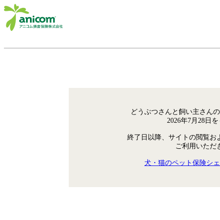
どうぶつさんと飼い主さんの
2026年7月28
終了日以降、サイトの閲覧お
ご利用いただ
犬・猫のペット保険シェ