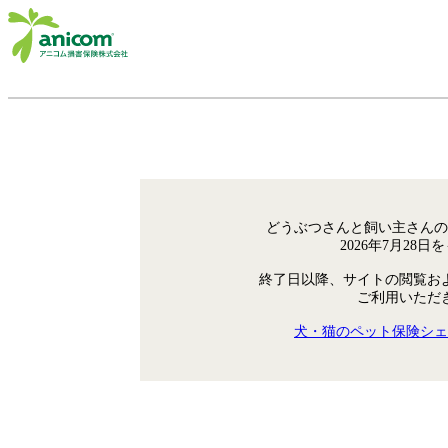
どうぶつさんと飼い主さんの
2026年7月28
終了日以降、サイトの閲覧お
ご利用いただ
犬・猫のペット保険シェ