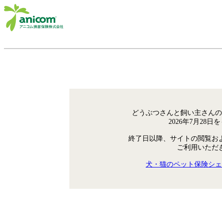
どうぶつさんと飼い主さんの
2026年7月28
終了日以降、サイトの閲覧お
ご利用いただ
犬・猫のペット保険シェ