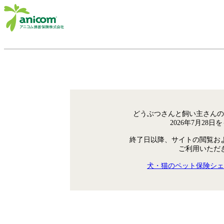
どうぶつさんと飼い主さんの
2026年7月28
終了日以降、サイトの閲覧お
ご利用いただ
犬・猫のペット保険シェ