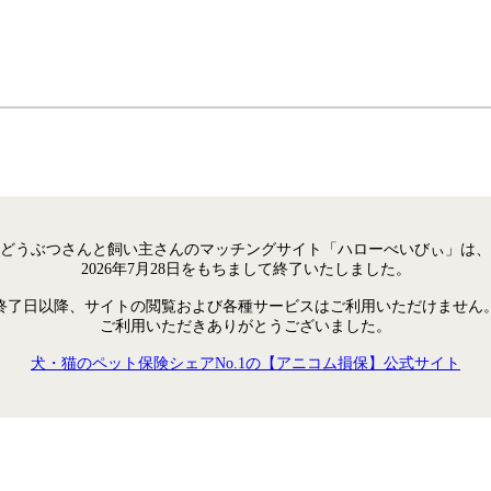
どうぶつさんと飼い主さんのマッチングサイト「ハローべいびぃ」は、
2026年7月28日をもちまして終了いたしました。
終了日以降、サイトの閲覧および各種サービスはご利用いただけません
ご利用いただきありがとうございました。
犬・猫のペット保険シェアNo.1の【アニコム損保】公式サイト