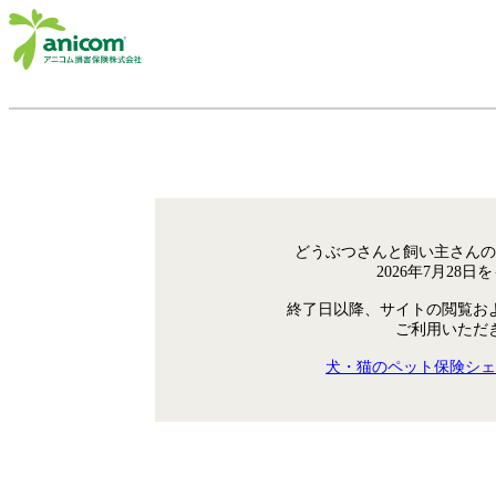
どうぶつさんと飼い主さんの
2026年7月28
終了日以降、サイトの閲覧お
ご利用いただ
犬・猫のペット保険シェ