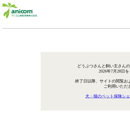
どうぶつさんと飼い主さんの
2026年7月28
終了日以降、サイトの閲覧お
ご利用いただ
犬・猫のペット保険シェ