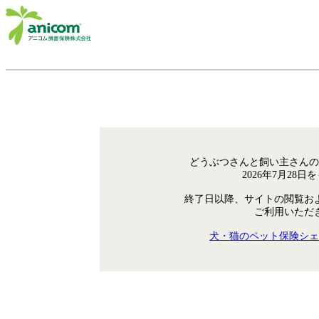
どうぶつさんと飼い主さんの
2026年7月28
終了日以降、サイトの閲覧お
ご利用いただ
犬・猫のペット保険シェ