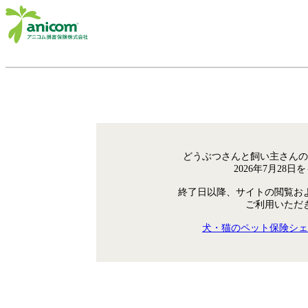
どうぶつさんと飼い主さんの
2026年7月28
終了日以降、サイトの閲覧お
ご利用いただ
犬・猫のペット保険シェ