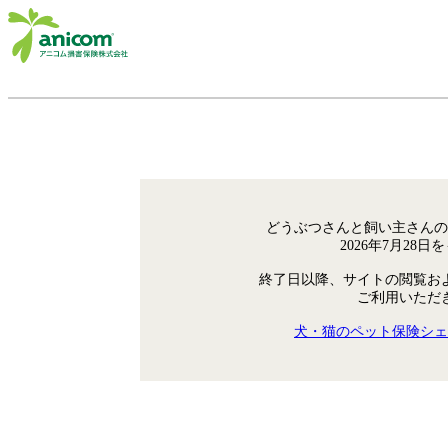
どうぶつさんと飼い主さんの
2026年7月28
終了日以降、サイトの閲覧お
ご利用いただ
犬・猫のペット保険シェ