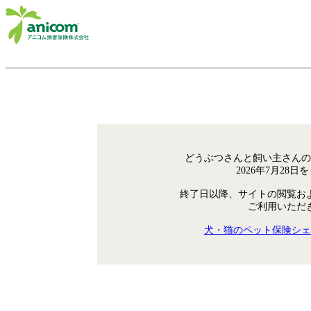
どうぶつさんと飼い主さんの
2026年7月28
終了日以降、サイトの閲覧お
ご利用いただ
犬・猫のペット保険シェ