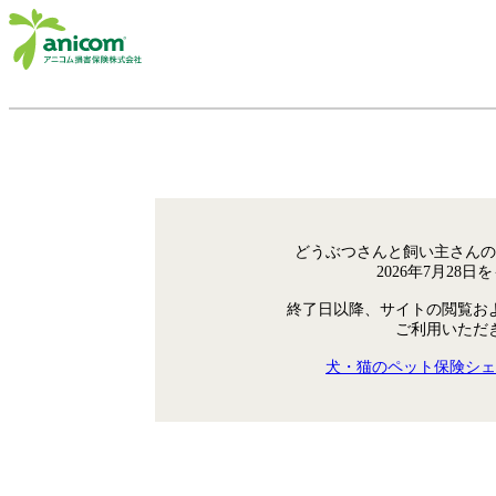
どうぶつさんと飼い主さんの
2026年7月28
終了日以降、サイトの閲覧お
ご利用いただ
犬・猫のペット保険シェ