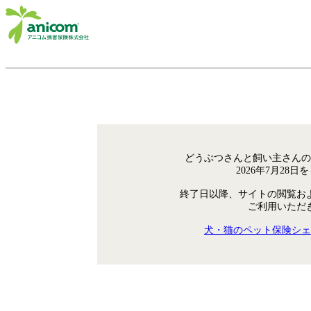
どうぶつさんと飼い主さんの
2026年7月28
終了日以降、サイトの閲覧お
ご利用いただ
犬・猫のペット保険シェ