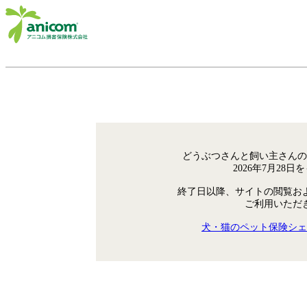
どうぶつさんと飼い主さんの
2026年7月28
終了日以降、サイトの閲覧お
ご利用いただ
犬・猫のペット保険シェ