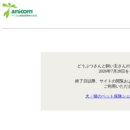
どうぶつさんと飼い主さんの
2026年7月28
終了日以降、サイトの閲覧お
ご利用いただ
犬・猫のペット保険シェ