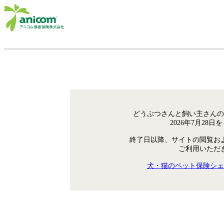
どうぶつさんと飼い主さんの
2026年7月28
終了日以降、サイトの閲覧お
ご利用いただ
犬・猫のペット保険シェ