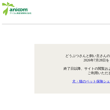
どうぶつさんと飼い主さんの
2026年7月28
終了日以降、サイトの閲覧お
ご利用いただ
犬・猫のペット保険シェ