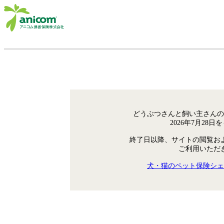
どうぶつさんと飼い主さんの
2026年7月28
終了日以降、サイトの閲覧お
ご利用いただ
犬・猫のペット保険シェ