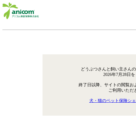
どうぶつさんと飼い主さんの
2026年7月28
終了日以降、サイトの閲覧お
ご利用いただ
犬・猫のペット保険シェ