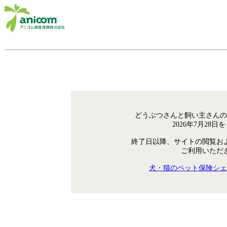
どうぶつさんと飼い主さんの
2026年7月28
終了日以降、サイトの閲覧お
ご利用いただ
犬・猫のペット保険シェ