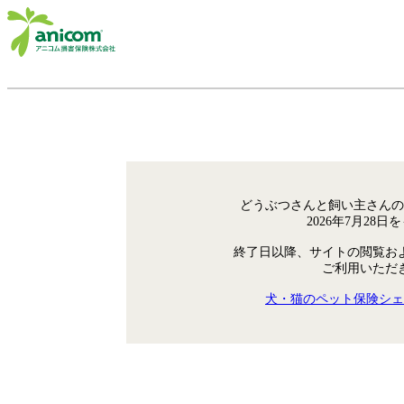
どうぶつさんと飼い主さんの
2026年7月28
終了日以降、サイトの閲覧お
ご利用いただ
犬・猫のペット保険シェ