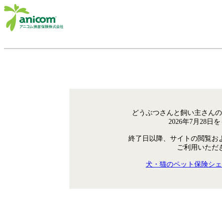
どうぶつさんと飼い主さんの
2026年7月28
終了日以降、サイトの閲覧お
ご利用いただ
犬・猫のペット保険シェ