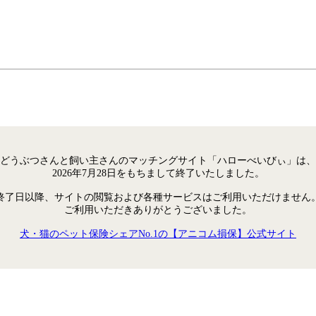
どうぶつさんと飼い主さんのマッチングサイト「ハローべいびぃ」は、
2026年7月28日をもちまして終了いたしました。
終了日以降、サイトの閲覧および各種サービスはご利用いただけません
ご利用いただきありがとうございました。
犬・猫のペット保険シェアNo.1の【アニコム損保】公式サイト