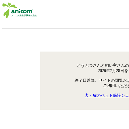
どうぶつさんと飼い主さんの
2026年7月28
終了日以降、サイトの閲覧お
ご利用いただ
犬・猫のペット保険シェ