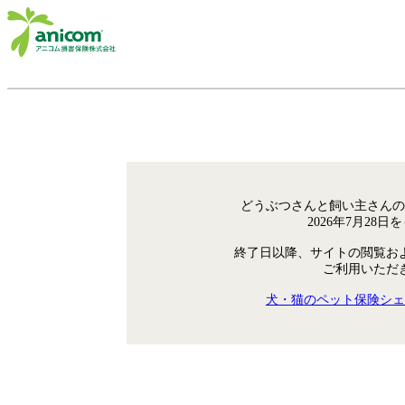
どうぶつさんと飼い主さんの
2026年7月28
終了日以降、サイトの閲覧お
ご利用いただ
犬・猫のペット保険シェ