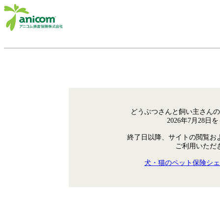
どうぶつさんと飼い主さんの
2026年7月28
終了日以降、サイトの閲覧お
ご利用いただ
犬・猫のペット保険シェ