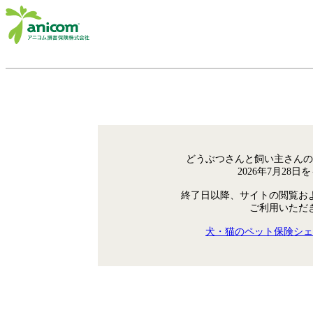
どうぶつさんと飼い主さんの
2026年7月28
終了日以降、サイトの閲覧お
ご利用いただ
犬・猫のペット保険シェ