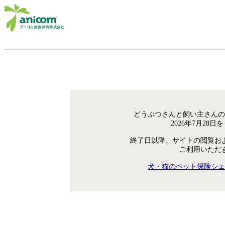
どうぶつさんと飼い主さんの
2026年7月28
終了日以降、サイトの閲覧お
ご利用いただ
犬・猫のペット保険シェ