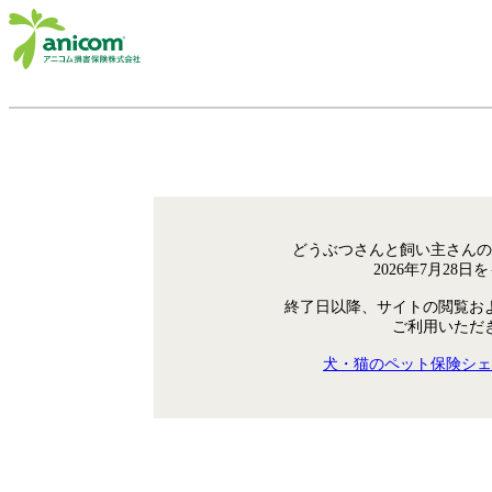
どうぶつさんと飼い主さんの
2026年7月28
終了日以降、サイトの閲覧お
ご利用いただ
犬・猫のペット保険シェ