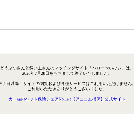
どうぶつさんと飼い主さんのマッチングサイト「ハローべいびぃ」は、
2026年7月28日をもちまして終了いたしました。
終了日以降、サイトの閲覧および各種サービスはご利用いただけません
ご利用いただきありがとうございました。
犬・猫のペット保険シェアNo.1の【アニコム損保】公式サイト