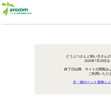
どうぶつさんと飼い主さんの
2026年7月28
終了日以降、サイトの閲覧お
ご利用いただ
犬・猫のペット保険シェ