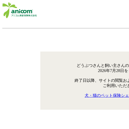
どうぶつさんと飼い主さんの
2026年7月28
終了日以降、サイトの閲覧お
ご利用いただ
犬・猫のペット保険シェ