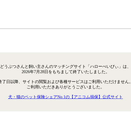
どうぶつさんと飼い主さんのマッチングサイト「ハローべいびぃ」は、
2026年7月28日をもちまして終了いたしました。
終了日以降、サイトの閲覧および各種サービスはご利用いただけません
ご利用いただきありがとうございました。
犬・猫のペット保険シェアNo.1の【アニコム損保】公式サイト