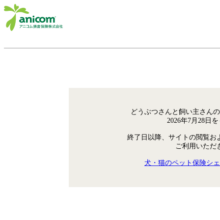
どうぶつさんと飼い主さんの
2026年7月28
終了日以降、サイトの閲覧お
ご利用いただ
犬・猫のペット保険シェ