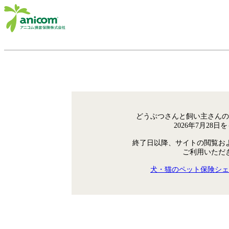
どうぶつさんと飼い主さんの
2026年7月28
終了日以降、サイトの閲覧お
ご利用いただ
犬・猫のペット保険シェ