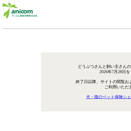
どうぶつさんと飼い主さんの
2026年7月28
終了日以降、サイトの閲覧お
ご利用いただ
犬・猫のペット保険シェ