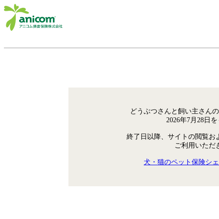
どうぶつさんと飼い主さんの
2026年7月28
終了日以降、サイトの閲覧お
ご利用いただ
犬・猫のペット保険シェ