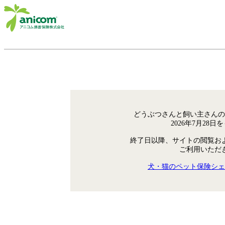
どうぶつさんと飼い主さんの
2026年7月28
終了日以降、サイトの閲覧お
ご利用いただ
犬・猫のペット保険シェ