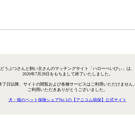
どうぶつさんと飼い主さんのマッチングサイト「ハローべいびぃ」は、
2026年7月28日をもちまして終了いたしました。
終了日以降、サイトの閲覧および各種サービスはご利用いただけません
ご利用いただきありがとうございました。
犬・猫のペット保険シェアNo.1の【アニコム損保】公式サイト