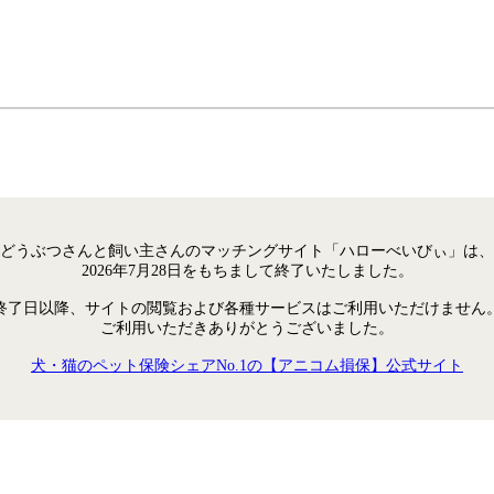
どうぶつさんと飼い主さんのマッチングサイト「ハローべいびぃ」は、
2026年7月28日をもちまして終了いたしました。
終了日以降、サイトの閲覧および各種サービスはご利用いただけません
ご利用いただきありがとうございました。
犬・猫のペット保険シェアNo.1の【アニコム損保】公式サイト