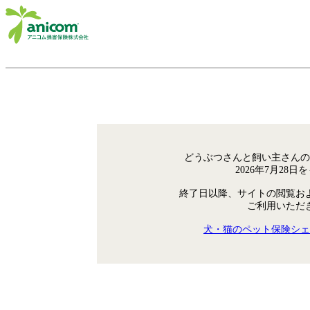
どうぶつさんと飼い主さんの
2026年7月28
終了日以降、サイトの閲覧お
ご利用いただ
犬・猫のペット保険シェ