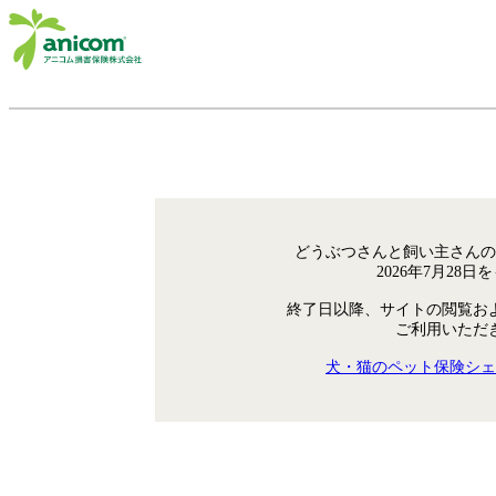
どうぶつさんと飼い主さんの
2026年7月28
終了日以降、サイトの閲覧お
ご利用いただ
犬・猫のペット保険シェ