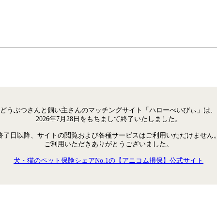
どうぶつさんと飼い主さんのマッチングサイト「ハローべいびぃ」は、
2026年7月28日をもちまして終了いたしました。
終了日以降、サイトの閲覧および各種サービスはご利用いただけません
ご利用いただきありがとうございました。
犬・猫のペット保険シェアNo.1の【アニコム損保】公式サイト