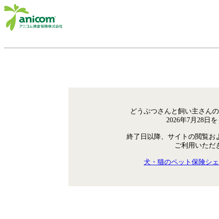
どうぶつさんと飼い主さんの
2026年7月28
終了日以降、サイトの閲覧お
ご利用いただ
犬・猫のペット保険シェ