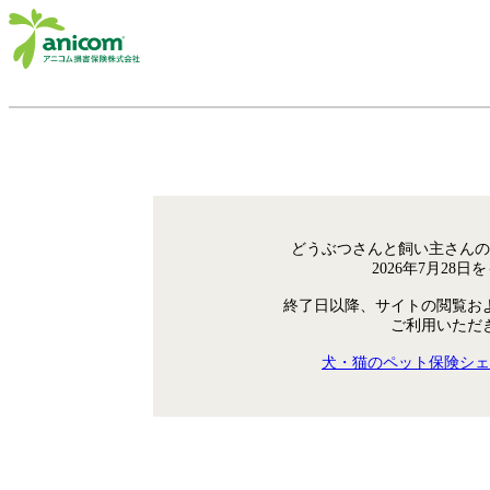
どうぶつさんと飼い主さんの
2026年7月28
終了日以降、サイトの閲覧お
ご利用いただ
犬・猫のペット保険シェ