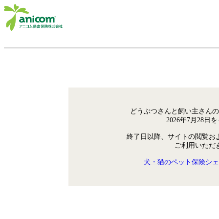
どうぶつさんと飼い主さんの
2026年7月28
終了日以降、サイトの閲覧お
ご利用いただ
犬・猫のペット保険シェ