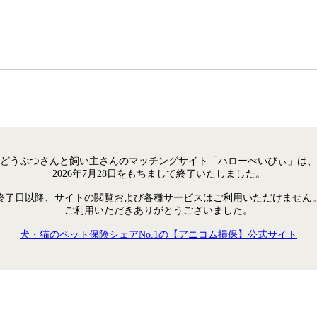
どうぶつさんと飼い主さんのマッチングサイト「ハローべいびぃ」は、
2026年7月28日をもちまして終了いたしました。
終了日以降、サイトの閲覧および各種サービスはご利用いただけません
ご利用いただきありがとうございました。
犬・猫のペット保険シェアNo.1の【アニコム損保】公式サイト