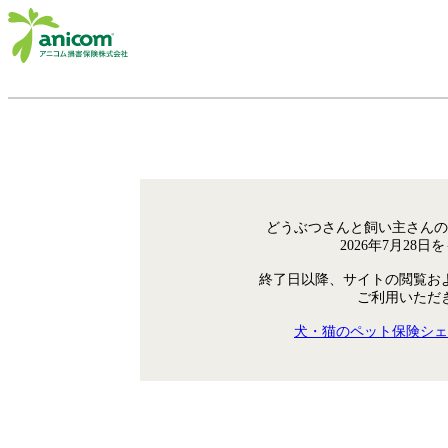
どうぶつさんと飼い主さんの
2026年7月28
終了日以降、サイトの閲覧お
ご利用いただ
犬・猫のペット保険シェ